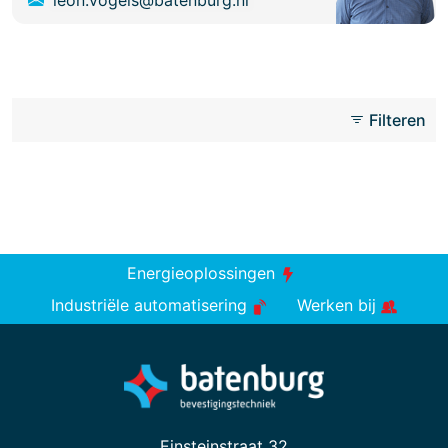
leon.vogels@batenburg.nl
Filteren
Energieoplossingen
Industriële automatisering
Werken bij
Einsteinstraat 32